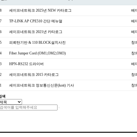
8
세이프네트워크 2025년 NEW 카타로그
배
7
TP-LINK AP CPE510 간단 메뉴얼
배
6
세이프네트워크 2021년 카타로그
배
5
피뢰탄기반 & 110 BLOCK설치사진
창
4
Fiber Jumper Cord (OM1,OM2,OM3)
창
3
HPN-RS232 드라이버
배
2
세이프네트워크 2015 카타로그
창
1
세이프네트워크 정보통신신문(koit) 기사
창
검색