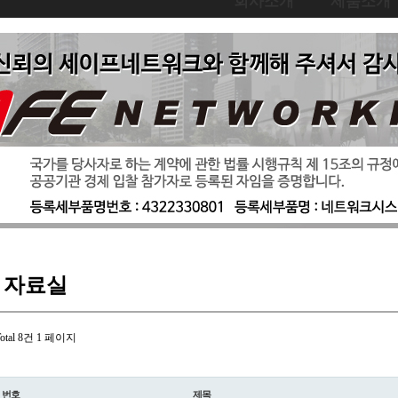
회사소개
제품소개
자료실
otal 8건
1 페이지
번호
제목