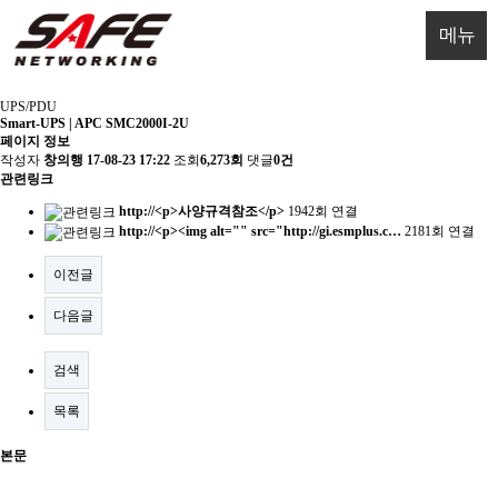
메뉴
UPS/PDU
Smart-UPS | APC SMC2000I-2U
페이지 정보
작성자
창의행
17-08-23 17:22
조회
6,273회
댓글
0건
관련링크
http://<p>사양규격참조</p>
1942회 연결
http://<p><img alt="" src="http://gi.esmplus.c…
2181회 연결
이전글
다음글
검색
목록
본문